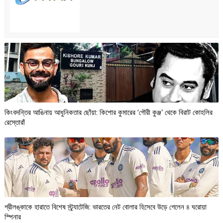
কিংবদন্তির আঙিনায় আধুনিকতার ছোঁয়া: কিশোর কুমারের ‘গৌরী কুঞ্জ’ থেকে বিরাট কোহলির
রেস্তোরাঁ
শ্রীলঙ্কাকে হারাতে বিশেষ স্ট্র্যাটেজি: ভারতের নেট বোলার হিসেবে উড়ে গেলেন ৪ ঘরোয়া
স্পিনার