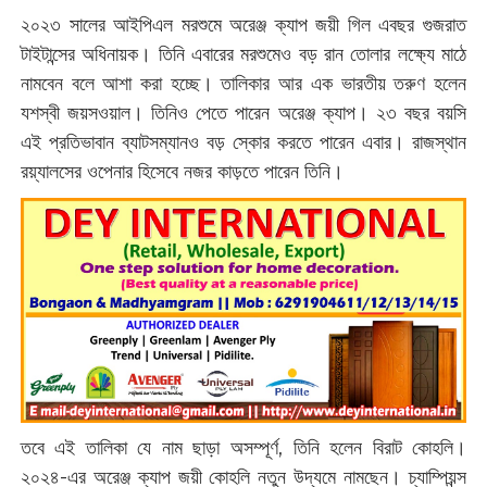
২০২৩ সালের আইপিএল মরশুমে অরেঞ্জ ক্যাপ জয়ী গিল এবছর গুজরাত
টাইটান্সের অধিনায়ক। তিনি এবারের মরশুমেও বড় রান তোলার লক্ষ্যে মাঠে
নামবেন বলে আশা করা হচ্ছে। তালিকার আর এক ভারতীয় তরুণ হলেন
যশস্বী জয়সওয়াল। তিনিও পেতে পারেন অরেঞ্জ ক্যাপ। ২৩ বছর বয়সি
এই প্রতিভাবান ব্যাটসম্যানও বড় স্কোর করতে পারেন এবার। রাজস্থান
রয়্যালসের ওপেনার হিসেবে নজর কাড়তে পারেন তিনি।
তবে এই তালিকা যে নাম ছাড়া অসম্পূর্ণ, তিনি হলেন বিরাট কোহলি।
২০২৪-এর অরেঞ্জ ক্যাপ জয়ী কোহলি নতুন উদ্যমে নামছেন। চ্যাম্পিয়ন্স