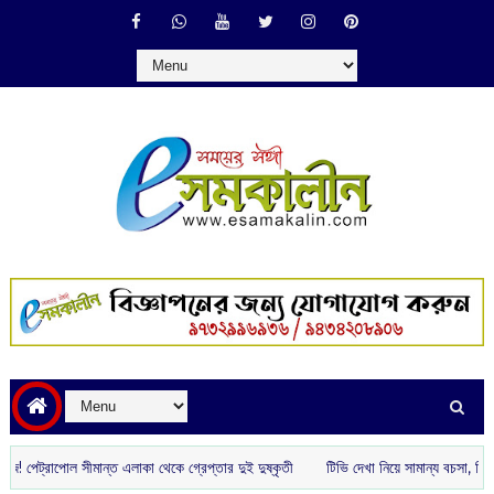
াপোল সীমান্ত এলাকা থেকে গ্রেপ্তার দুই দুষ্কৃতী
টিভি দেখা নিয়ে সামান্য বচসা, তিন দিন প