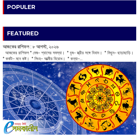
POPULER
FEATURED
আজকের রাশিফল :‌ ‌‌৮ আগস্ট, ২০২৬
‌ আজকের রাশিফল * মেষ– শ্বাসের সমস্যা। * বৃষ– স্ত্রীর সঙ্গে বিবাদ। * মিথুন– ছাড়াছাড়ি।
* কর্কট– মনে কষ্ট। * সিংহ– আত্মীয় বিরোধ। * কন্যা–...