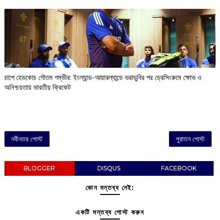
চাপে হেডকোচ গৌতম গম্ভীর: ইংল্যান্ড-আয়ারল্যান্ডে ভরাডুবির পর ড্রেসিংরুমে ক্ষোভ ও
অনিশ্চয়তায় ভারতীয় ক্রিকেট
নবীনতর পোস্ট
পুরাতন পোস্ট
BLOGGER
DISQUS
FACEBOOK
কোন মন্তব্য নেই:
একটি মন্তব্য পোস্ট করুন