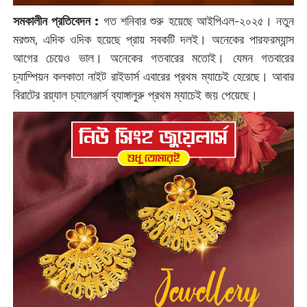
সমকালীন প্রতিবেদন :
‌গত শনিবার শুরু হয়েছে আইপিএল-২০২৫। নতুন
মরশুম, এদিক ওদিক হয়েছে প্রায় সবকটি দলই। অনেকের পারফরম্যান্স
আগের চেয়েও ভাল। অনেকের গতবারের মতোই। যেমন গতবারের
চ্যাম্পিয়ন কলকাতা নাইট রাইডার্স এবারের প্রথম ম্যাচেই হেরেছে। আবার
বিরাটের রয়্যাল চ্যালেঞ্জার্স ব্যাঙ্গালুরু প্রথম ম্যাচেই জয় পেয়েছে।