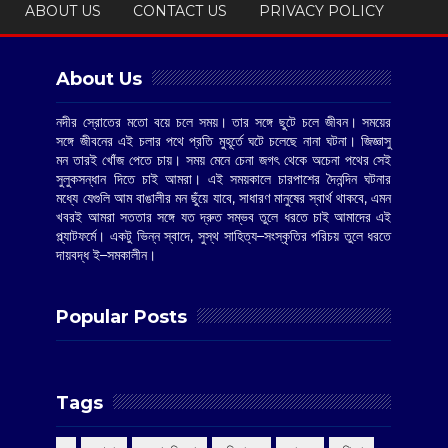
ABOUT US
CONTACT US
PRIVACY POLICY
About Us
নদীর স্রোতের মতো বয়ে চলে সময়। তার সঙ্গে ছুটে চলে জীবন। সময়ের
সঙ্গে জীবনের এই চলার পথে প্রতি মুহূর্তে ঘটে চলেছে নানা ঘটনা। জিজ্ঞাসু
মন তারই খোঁজ পেতে চায়। সময় মেনে চেনা জগৎ থেকে অচেনা পথের সেই
সুলুকসন্ধান দিতে চাই আমরা। এই সময়কালে চারপাশের দৈনন্দিন ঘটনার
মধ্যে যেগুলি আম বাঙালীর মন ছুঁয়ে যাবে, সাধারণ মানুষের স্বার্থ থাকবে, এমন
খবরই আমরা সততার সঙ্গে যত দ্রুত সম্ভব তুলে ধরতে চাই আমাদের এই
প্ল্যাটফর্মে। একটু ভিন্ন স্বাদে, সুস্থ সাহিত্য–সংস্কৃতির পরিচয় তুলে ধরতে
দায়বদ্ধ ই–সমকালীন।
Popular Posts
Tags