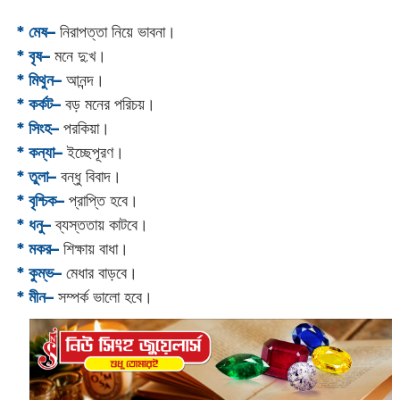
* মেষ–
নিরাপত্তা নিয়ে ভাবনা।
* বৃষ–
মনে দু:‌খ।
* মিথুন–
আনন্দ।
* কর্কট–
বড় মনের পরিচয়।
* সিংহ–
পরকিয়া।
* কন্যা–
ইচ্ছেপূরণ।
* তুলা–
বন্ধু বিবাদ।
* বৃশ্চিক–
প্রাপ্তি হবে।
* ধনু–
ব্যস্ততায় কাটবে।
* মকর–
শিক্ষায় বাধা।‌
* কুম্ভ–
মেধার বাড়বে।
* মীন–
সম্পর্ক ভালো হবে।