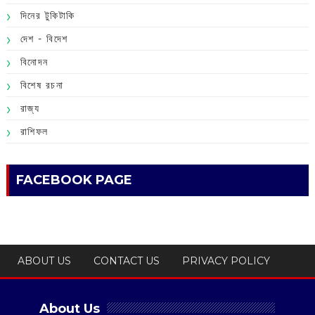
দিনের টুকিটাকি
দেশ - বিদেশ
বিনোদন
বিশেষ রচনা
রাজ্য
রাশিফল
FACEBOOK PAGE
ABOUT US
CONTACT US
PRIVACY POLICY
About Us