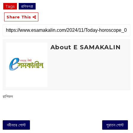
Tags
রাশিফল#
Share This
About E SAMAKALIN
রাশিফল
নবীনতর পোস্ট
পুরাতন পোস্ট