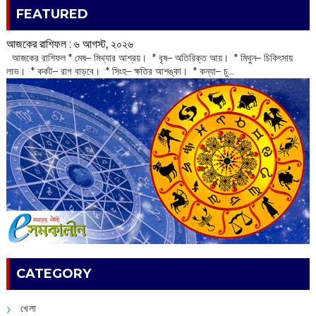
FEATURED
আজকের রাশিফল :‌ ‌‌৬ আগস্ট, ২০২৬
‌ আজকের রাশিফল * মেষ– মিথ্যার আশ্রয়। * বৃষ– অতিরিক্ত আয়। * মিথুন– চিকিৎসায়
লাভ। * কর্কট– রাগ বাড়বে। * সিংহ– ক্ষতির আশঙ্কা। * কন্যা– চু...
CATEGORY
খেলা