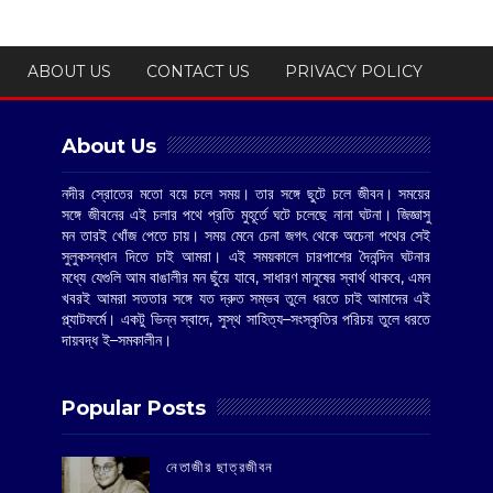
ABOUT US
CONTACT US
PRIVACY POLICY
About Us
নদীর স্রোতের মতো বয়ে চলে সময়। তার সঙ্গে ছুটে চলে জীবন। সময়ের
সঙ্গে জীবনের এই চলার পথে প্রতি মুহূর্তে ঘটে চলেছে নানা ঘটনা। জিজ্ঞাসু
মন তারই খোঁজ পেতে চায়। সময় মেনে চেনা জগৎ থেকে অচেনা পথের সেই
সুলুকসন্ধান দিতে চাই আমরা। এই সময়কালে চারপাশের দৈনন্দিন ঘটনার
মধ্যে যেগুলি আম বাঙালীর মন ছুঁয়ে যাবে, সাধারণ মানুষের স্বার্থ থাকবে, এমন
খবরই আমরা সততার সঙ্গে যত দ্রুত সম্ভব তুলে ধরতে চাই আমাদের এই
প্ল্যাটফর্মে। একটু ভিন্ন স্বাদে, সুস্থ সাহিত্য–সংস্কৃতির পরিচয় তুলে ধরতে
দায়বদ্ধ ই–সমকালীন।
Popular Posts
‌নেতাজীর ছাত্রজীবন