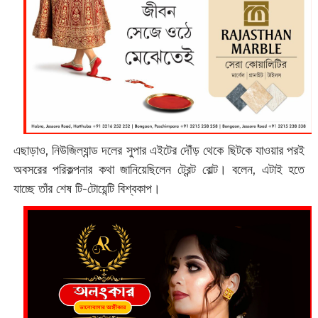
এছাড়াও, নিউজিল্যান্ড দলের সুপার এইটের দৌঁড় থেকে ছিটকে যাওয়ার পরই
অবসরের পরিকল্পনার কথা জানিয়েছিলেন ট্রেন্ট বোল্ট। বলেন, এটাই হতে
যাচ্ছে তাঁর শেষ টি-টোয়েন্টি বিশ্বকাপ।