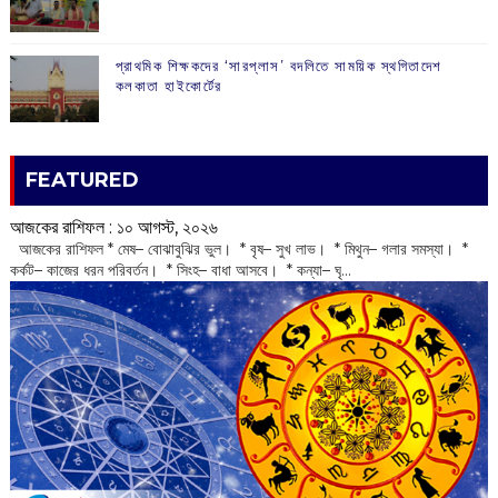
প্রাথমিক শিক্ষকদের ‘সারপ্লাস’ বদলিতে সাময়িক স্থগিতাদেশ
কলকাতা হাইকোর্টের
FEATURED
আজকের রাশিফল :‌ ‌‌১০ আগস্ট, ২০২৬
‌ আজকের রাশিফল * মেষ– বোঝাবুঝির ভুল। * বৃষ– সুখ লাভ। * মিথুন– গলার সমস্যা। *
কর্কট– কাজের ধরন পরিবর্তন। * সিংহ– বাধা আসবে। * কন্যা– ঘৃ...