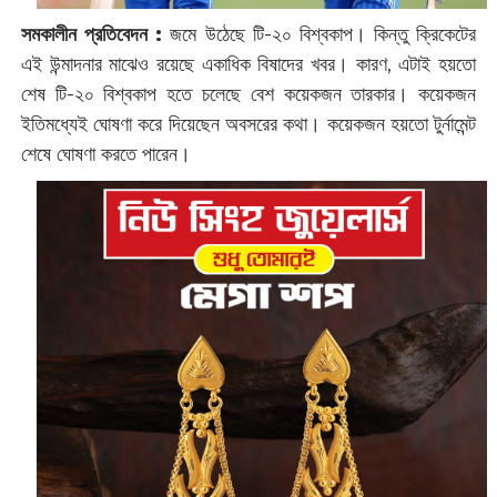
সমকালীন প্রতিবেদন :
জমে উঠেছে টি-২০ বিশ্বকাপ। কিন্তু ক্রিকেটের
এই উন্মাদনার মাঝেও রয়েছে একাধিক বিষাদের খবর। কারণ, এটাই হয়তো
শেষ টি-২০ বিশ্বকাপ হতে চলেছে বেশ কয়েকজন তারকার। কয়েকজন
ইতিমধ্যেই ঘোষণা করে দিয়েছেন অবসরের কথা। কয়েকজন হয়তো টুর্নামেন্ট
শেষে ঘোষণা করতে পারেন।