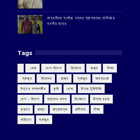
মাধ্যমিকে সর্বোচ্চ নম্বর প্রাপকদের তালিকায়
বনগাঁর ছাত্র
Tags
‌ খেলা
‌ দেশ-বিদেশ
‌ বিনোদন
‌ রাজ্য
‌ শিক্ষা
‌ স্বাস্থ্য
‌ বিনোদন
‌ রাজ্য
‌ স্বাস্থ্য
আবহাওয়া
উত্তর সম্পাদকীয়
কৃষি
খেলা
দিনের টুকিটাকি
দেশ - বিদেশ
পাঠকের কলম
বিনোদন
বিশেষ রচনা
ভ্রমন
রাজ্য
রান্নাবান্না
রাশিফল
শিক্ষা
সাহিত্য
স্বাস্থ্য