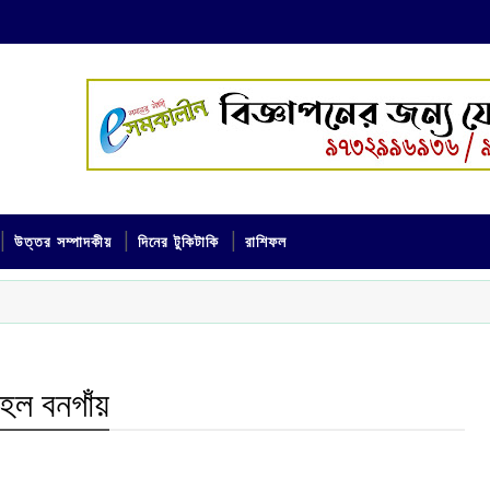
উত্তর সম্পাদকীয়
দিনের টুকিটাকি
রাশিফল
 হল বনগাঁয়