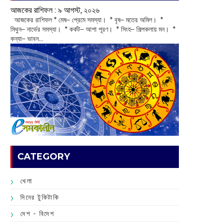
আজকের রাশিফল :‌ ‌‌৯ আগস্ট, ২০২৬
‌ আজকের রাশিফল * মেষ– প্রেমে সমস্যা। * বৃষ– মতের অমিল। *
মিথুন– নার্ভের সমস্যা। * কর্কট– আশা পূরণ। * সিংহ– শিল্পকলায় মন। *
কন্যা– ভাবন...
CATEGORY
খেলা
দিনের টুকিটাকি
দেশ - বিদেশ