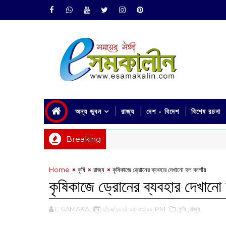
অন্য ভুবন
রাজ্য
দেশ - বিদেশ
বিশেষ রচনা
Breaking
Home
কৃষি
রাজ্য
কৃষিকাজে ড্রোনের ব্যবহার দেখানো হল বনগাঁয়
কৃষিকাজে ড্রোনের ব্যবহার দেখানো
E SAMAKALIN
২/১৬/২০২৪ ০৫:৩৩:০০ PM
,কৃষি
,রাজ্য