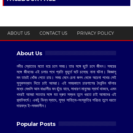
ABOUT US
CONTACT US
PRIVACY POLICY
About Us
নদীর স্রোতের মতো বয়ে চলে সময়। তার সঙ্গে ছুটে চলে জীবন। সময়ের
সঙ্গে জীবনের এই চলার পথে প্রতি মুহূর্তে ঘটে চলেছে নানা ঘটনা। জিজ্ঞাসু
মন তারই খোঁজ পেতে চায়। সময় মেনে চেনা জগৎ থেকে অচেনা পথের সেই
সুলুকসন্ধান দিতে চাই আমরা। এই সময়কালে চারপাশের দৈনন্দিন ঘটনার
মধ্যে যেগুলি আম বাঙালীর মন ছুঁয়ে যাবে, সাধারণ মানুষের স্বার্থ থাকবে, এমন
খবরই আমরা সততার সঙ্গে যত দ্রুত সম্ভব তুলে ধরতে চাই আমাদের এই
প্ল্যাটফর্মে। একটু ভিন্ন স্বাদে, সুস্থ সাহিত্য–সংস্কৃতির পরিচয় তুলে ধরতে
দায়বদ্ধ ই–সমকালীন।
Popular Posts