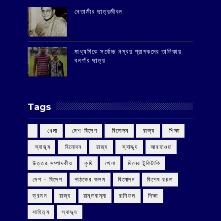
‌নেতাজীর ছাত্রজীবন
মাধ্যমিকে সর্বোচ্চ নম্বর প্রাপকদের তালিকায়
বনগাঁর ছাত্র
Tags
‌ খেলা
‌ দেশ-বিদেশ
‌ বিনোদন
‌ রাজ্য
‌ শিক্ষা
‌ স্বাস্থ্য
‌ বিনোদন
‌ রাজ্য
‌ স্বাস্থ্য
আবহাওয়া
উত্তর সম্পাদকীয়
কৃষি
খেলা
দিনের টুকিটাকি
দেশ - বিদেশ
পাঠকের কলম
বিনোদন
বিশেষ রচনা
ভ্রমন
রাজ্য
রান্নাবান্না
রাশিফল
শিক্ষা
সাহিত্য
স্বাস্থ্য