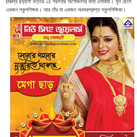
চাঞ্চল্য ছড়ালো উত্তর ২৪ পরগনার অশোকনগর থানা এলাকায়। মৃত ছেলে
একজন স্কুলশিক্ষক। আর তাঁর মা একজন অবসরপ্রাপ্ত স্কুলশিক্ষিকা।