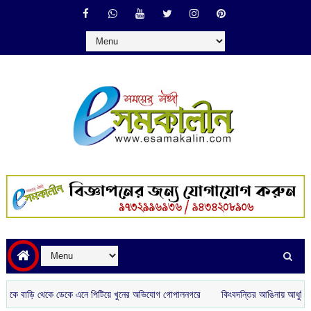
ড়ি থেকে ডেকে এনে পিটিয়ে খুনের অভিযোগ গোপালনগরে
কিংবদন্তির আঙিনায় আধুনিকতার ছোঁয়া: কি