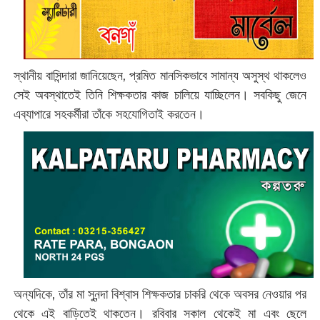
স্থানীয় বাসিন্দারা জানিয়েছেন, প্রমিত মানসিকভাবে সামান্য অসুস্থ থাকলেও
সেই অবস্থাতেই তিনি শিক্ষকতার কাজ চালিয়ে যাচ্ছিলেন। সবকিছু জেনে
এব্যাপারে সহকর্মীরা তাঁকে সহযোগিতাই করতেন।
অন্যদিকে, তাঁর মা সুনন্দা বিশ্বাস শিক্ষকতার চাকরি থেকে অবসর নেওয়ার পর
থেকে এই বাড়িতেই থাকতেন। রবিবার সকাল থেকেই মা এবং ছেলে