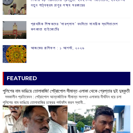
নতুন পাঠ্যক্রম চালুর লক্ষ্য সরকারের
প্রাথমিক শিক্ষকদের ‘সারপ্লাস’ বদলিতে সাময়িক স্থগিতাদেশ
কলকাতা হাইকোর্টের
আজকের রাশিফল :‌ ‌‌১ আগস্ট, ২০২৬
FEATURED
পুলিশের নাম ভাঙিয়ে তোলাবাজি! পেট্রাপোল সীমান্ত এলাকা থেকে গ্রেপ্তার দুই দুষ্কৃতী
সমকালীন প্রতিবেদন : পেট্রাপোল আন্তর্জাতিক সীমান্ত সংলগ্ন এলাকায় দীর্ঘদিন ধরে চলা
পুলিশের নাম ভাঙিয়ে তোলাবাজির চক্রের পর্দাফাঁস করল স্থানী...