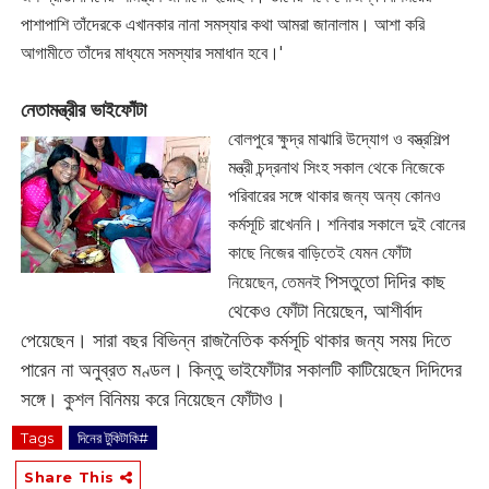
পাশাপাশি তাঁদেরকে এখানকার নানা সমস্যার কথা আমরা জানালাম। আশা করি
আগামীতে তাঁদের মাধ্যমে সমস্যার সমাধান হবে।'‌
নেতামন্ত্রীর ভাইফোঁটা
বোলপুরে ক্ষুদ্র মাঝারি উদ্যোগ ও বস্ত্রশিল্প
মন্ত্রী চন্দ্রনাথ সিংহ সকাল থেকে নিজেকে
পরিবারের সঙ্গে থাকার জন্য অন্য কোনও
কর্মসূচি রাখেননি। শনিবার সকালে দুই বোনের
কাছে নিজের বাড়িতেই যেমন ফোঁটা
পিসতুতো দিদির কাছ
নিয়েছেন,
তেমনই
থেকেও ফোঁটা নিয়েছেন, আশীর্বাদ
পেয়েছেন। সারা বছর বিভিন্ন রাজনৈতিক কর্মসূচি থাকার জন্য সময় দিতে
পারেন না অনুব্রত মণ্ডল। কিন্তু ভাইফোঁটার সকালটি কাটিয়েছেন দিদিদের
সঙ্গে। কুশল বিনিময় করে নিয়েছেন ফোঁটাও।
Tags
দিনের টুকিটাকি#
Share This