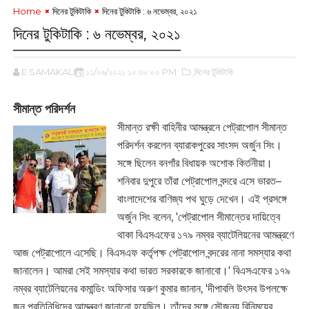
Home
দিনের টুকিটাকি
দিনের টুকিটাকি : ‌৬ নভেম্বর, ২০২১
দিনের টুকিটাকি : ‌৬ নভেম্বর, ২০২১
E SAMAKALIN
১১/০৬/২০২১ ১০:৩০:০০ PM
,দিনের টুকিটাকি
সীমান্ত পরিদর্শন
সীমান্ত রক্ষী বাহিনীর আমন্ত্রনে পেট্রাপোল সীমান্ত
পরিদর্শন করলেন ব্যারাকপুরের সাংসদ অর্জুন সিং।
সঙ্গে ছিলেন বনগাঁর বিধায়ক অশোক কির্তনীয়া।
শনিবার দুপুরে তাঁরা পেট্রাপোল বন্দরে এসে ভারত–
বাংলাদেশের বাণিজ্য পথ ঘুড়ে দেখেন। এই প্রসঙ্গে
অর্জুন সিং বলেন, '‌পেট্রাপোল সীমান্তের দায়িত্বে
থাকা বিএসএফের ১৭৯ নম্বর ব্যাটেলিয়নের আমন্ত্রণে
আজ পেট্রাপোলে এসেছি। বিএসএফ কর্তৃপক্ষ পেট্রাপোল বন্দরের নানা সমস্যার কথা
জানালেন। আমরা সেই সমস্যার কথা ভারত সরকারকে জানাবো।' বিএসএফের ১৭৯
নম্বর ব্যাটেলিয়নের কমান্ডিং অফিসার অরুণ কুমার জানান, 'দীপাবলি উৎসব উপলক্ষে
জন প্রতিনিধিদের আমন্ত্রণ জানানো হয়েছিল। তাঁদের সঙ্গে সৌজন্য বিনিময়ের