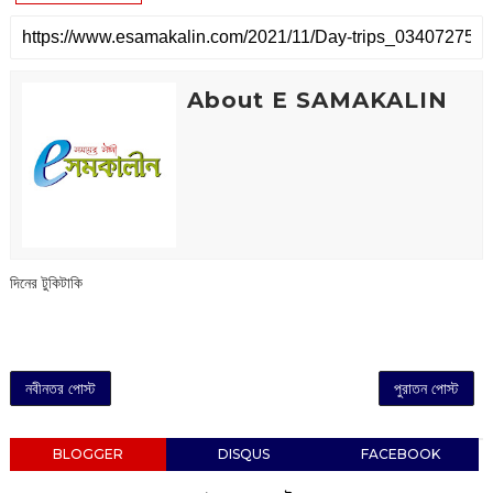
About E SAMAKALIN
দিনের টুকিটাকি
নবীনতর পোস্ট
পুরাতন পোস্ট
BLOGGER
DISQUS
FACEBOOK