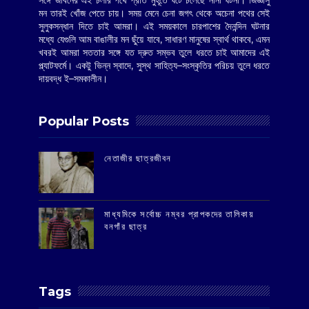
সঙ্গে জীবনের এই চলার পথে প্রতি মুহূর্তে ঘটে চলেছে নানা ঘটনা। জিজ্ঞাসু
মন তারই খোঁজ পেতে চায়। সময় মেনে চেনা জগৎ থেকে অচেনা পথের সেই
সুলুকসন্ধান দিতে চাই আমরা। এই সময়কালে চারপাশের দৈনন্দিন ঘটনার
মধ্যে যেগুলি আম বাঙালীর মন ছুঁয়ে যাবে, সাধারণ মানুষের স্বার্থ থাকবে, এমন
খবরই আমরা সততার সঙ্গে যত দ্রুত সম্ভব তুলে ধরতে চাই আমাদের এই
প্ল্যাটফর্মে। একটু ভিন্ন স্বাদে, সুস্থ সাহিত্য–সংস্কৃতির পরিচয় তুলে ধরতে
দায়বদ্ধ ই–সমকালীন।
Popular Posts
‌নেতাজীর ছাত্রজীবন
মাধ্যমিকে সর্বোচ্চ নম্বর প্রাপকদের তালিকায়
বনগাঁর ছাত্র
Tags